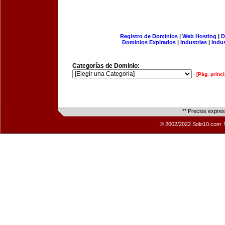
Registro de Dominios
|
Web Hosting
|
D
Dominios Expirados
|
Industrias
|
Indu
Categorías de Dominio:
[Pág. princi
** Precios expre
© 2002/2022 Solo10.com