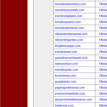
monetizardominios.com
Oferta
monetizeyourweb.com
Oferta
eventosdigitales.com
Oferta
forodeusuarios.com
Oferta
monetizationtools.com
Oferta
sitiowebempresarial.com
Oferta
sitiosinteligentes.com
Oferta
blogdescargas.com
Oferta
eventosweb.com
Oferta
ganedineroenlaweb.com
Oferta
netmonetizer.com
Oferta
monetizando.com
Oferta
foroenlinea.com
Oferta
guiadelinks.com
Oferta
paginaprofesional.com
Oferta
promocionwebsite.com
Oferta
desarrollowebfreelance.com
Oferta
listabrasil.com
Oferta