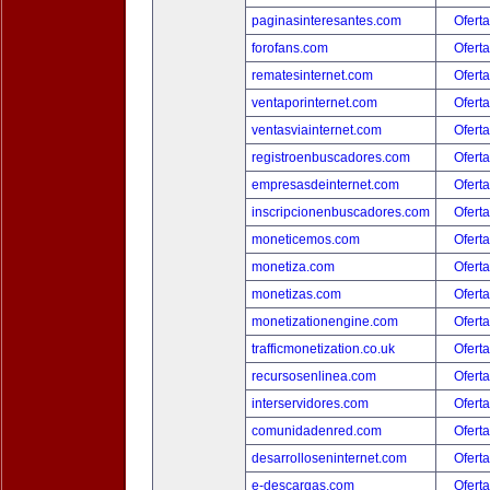
paginasinteresantes.com
Oferta
forofans.com
Oferta
rematesinternet.com
Oferta
ventaporinternet.com
Oferta
ventasviainternet.com
Oferta
registroenbuscadores.com
Oferta
empresasdeinternet.com
Oferta
inscripcionenbuscadores.com
Oferta
moneticemos.com
Oferta
monetiza.com
Oferta
monetizas.com
Oferta
monetizationengine.com
Oferta
trafficmonetization.co.uk
Oferta
recursosenlinea.com
Oferta
interservidores.com
Oferta
comunidadenred.com
Oferta
desarrolloseninternet.com
Oferta
e-descargas.com
Oferta