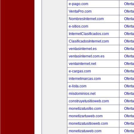
e-pago.com
Oferta
VentaPro.com
Oferta
NombresInternet.com
Oferta
e-sitios.com
Oferta
InternetClasificados.com
Oferta
ClasificadosInternet.com
Oferta
ventasinternet.es
Oferta
ventasinternet.com.es
Oferta
ventainternet.net
Oferta
e-cargas.com
Oferta
internetmarcas.com
Oferta
e-lista.com
Oferta
misdominios.net
Oferta
construyetusitioweb.com
Oferta
monetizatusitio.com
Oferta
monetizartuweb.com
Oferta
monetizatusitioweb.com
Oferta
monetizatuweb.com
Oferta