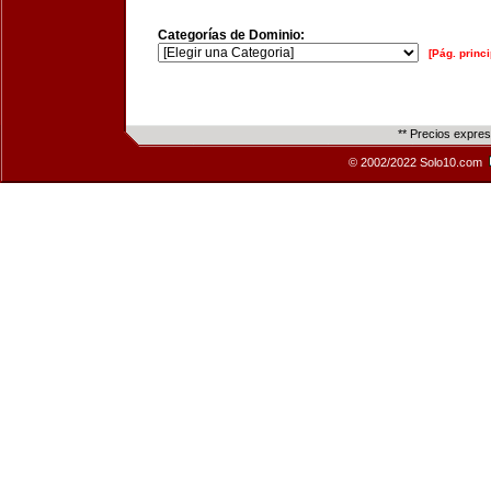
Categorías de Dominio:
[Pág. princi
** Precios expre
© 2002/2022 Solo10.com