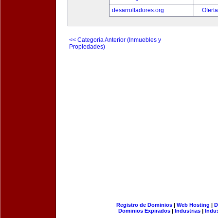
desarrolladores.org
Oferta
<< Categoria Anterior (Inmuebles y
Propiedades)
Registro de Dominios
|
Web Hosting
|
D
Dominios Expirados
|
Industrias
|
Indu