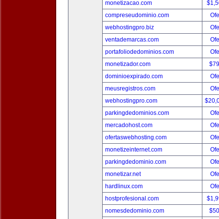
monetizacao.com
$1,
compreseudominio.com
Ofe
webhostingpro.biz
Ofe
ventademarcas.com
Ofe
portafoliodedominios.com
Ofe
monetizador.com
$7
dominioexpirado.com
Ofe
meusregistros.com
Ofe
webhostingpro.com
$20,
parkingdedominios.com
Ofe
mercadohost.com
Ofe
ofertaswebhosting.com
Ofe
monetizeinternet.com
Ofe
parkingdedominio.com
Ofe
monetizar.net
Ofe
hardlinux.com
Ofe
hostprofesional.com
$1,
nomesdedominio.com
$5