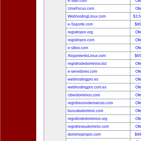
e-Sitio.com
Ofe
UnixFocus.com
Ofe
WebhostingLinux.com
$3,
e-Soporte.com
$8
registropro.org
Ofe
registropro.com
Ofe
e-sitios.com
Ofe
AlojamientoLinux.com
$6
registrodedominios.biz
Ofe
e-servidores.com
Ofe
webhostingpro.es
Ofe
webhostingpro.com.es
Ofe
ciberdominios.com
Ofe
registraciondemarcas.com
Ofe
buscatudominio.com
Ofe
registrodedominios.org
Ofe
registreseudominio.com
Ofe
dominiopropio.com
$9