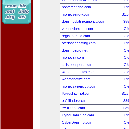
videomonetization.com
Ofe
hostargentina.com
Ofe
monetizenow.com
$1,
dominioslatinoamerica.com
$5
venderdominio.com
Ofe
registrounico.com
Ofe
ofertasdehosting.com
Ofe
dominiospro.net
Ofe
monetiza.com
Ofe
turismoenperu.com
Ofe
webdeanuncios.com
Ofe
webmonetize.com
Ofe
monetizationclub.com
Ofe
PagosInternet.com
$1,
e-Afiliados.com
$8
eAfiliados.com
$8
CyberDominios.com
Ofe
CyberDominio.com
Ofe