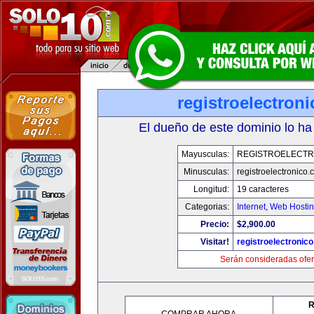
registroelectron
El dueño de este dominio lo ha
Mayusculas:
REGISTROELECTR
Minusculas:
registroelectronico
Longitud:
19 caracteres
Categorias:
Internet
,
Web Hostin
Precio:
$2,900.00
Visitar!
registroelectronic
Serán consideradas ofer
R