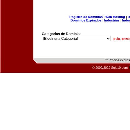
Registro de Dominios
|
Web Hosting
|
D
Dominios Expirados
|
Industrias
|
Indu
Categorías de Dominio:
[Pág. princi
** Precios expre
© 2002/2022 Solo10.com