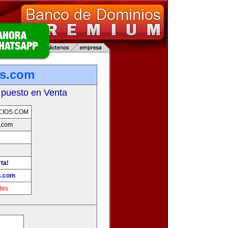
os.com
 puesto en Venta
CIOS.COM
.com
rta!
s.com
tas