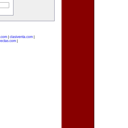
s.com
|
clasiventa.com
|
rectas.com
|