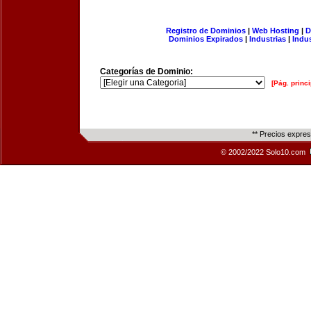
Registro de Dominios
|
Web Hosting
|
D
Dominios Expirados
|
Industrias
|
Indu
Categorías de Dominio:
[Pág. princi
** Precios expre
© 2002/2022 Solo10.com