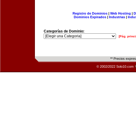
Registro de Dominios
|
Web Hosting
|
D
Dominios Expirados
|
Industrias
|
Indu
Categorías de Dominio:
[Pág. princi
** Precios expre
© 2002/2022 Solo10.com