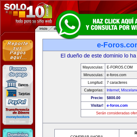
e-Foros.co
El dueño de este dominio lo ha
Mayusculas:
E-FOROS.COM
Minusculas:
e-foros.com
Longitud:
7 caracteres
Categorias:
Internet
,
Miscelane
Precio:
$800.00
Visitar!
e-foros.com
Serán consideradas ofer
R