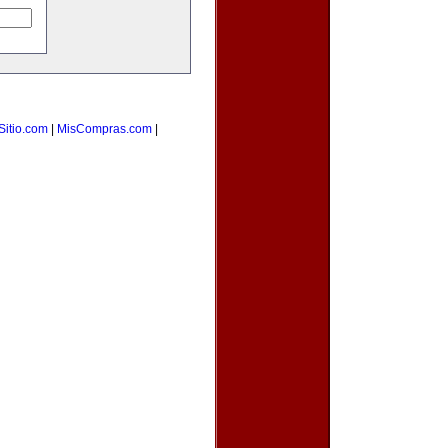
Sitio.com
|
MisCompras.com
|