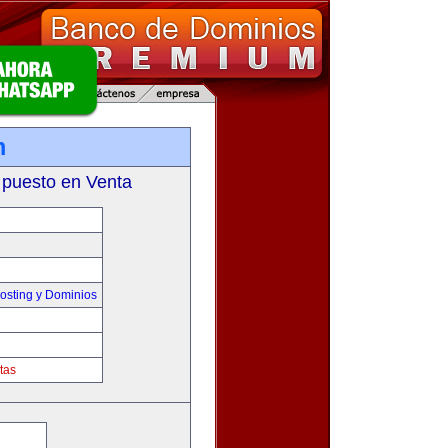
m
 puesto en Venta
sting y Dominios
tas