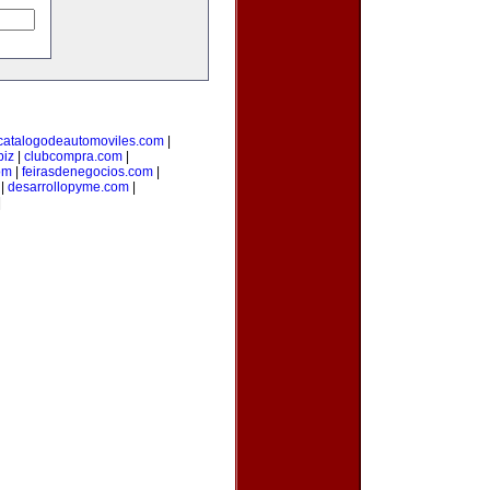
catalogodeautomoviles.com
|
biz
|
clubcompra.com
|
om
|
feirasdenegocios.com
|
|
desarrollopyme.com
|
|