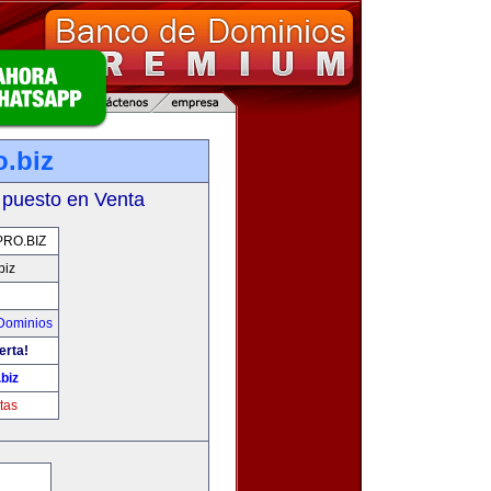
.biz
 puesto en Venta
RO.BIZ
biz
Dominios
erta!
biz
tas