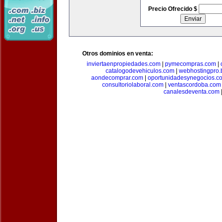
Precio Ofrecido $
Otros dominios en venta:
inviertaenpropiedades.com
|
pymecompras.com
|
catalogodevehiculos.com
|
webhostingpro.
aondecomprar.com
|
oportunidadesynegocios.c
consultoriolaboral.com
|
ventascordoba.com
canalesdeventa.com