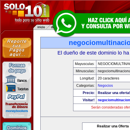
negociomultinaci
El dueño de este dominio lo ha
Mayusculas:
NEGOCIOMULTINA
Minusculas:
negociomultinacion
Longitud:
20 caracteres
Categorias:
Negocios
Precio:
Realizar una oferta
Visitar!
negociomultinacio
Serán consideradas ofer
Realizar una Oferta