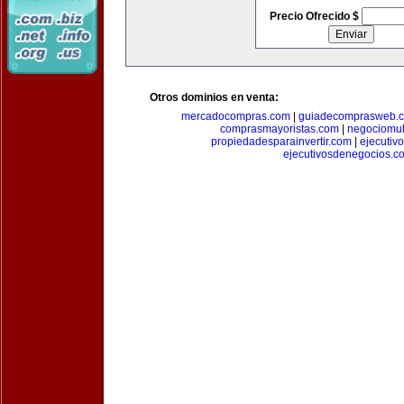
Precio Ofrecido $
Otros dominios en venta:
mercadocompras.com
|
guiadecomprasweb.
comprasmayoristas.com
|
negociomul
propiedadesparainvertir.com
|
ejecutiv
ejecutivosdenegocios.c