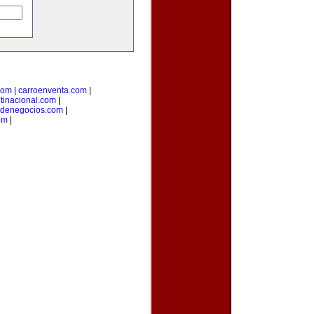
com
|
carroenventa.com
|
tinacional.com
|
odenegocios.com
|
om
|