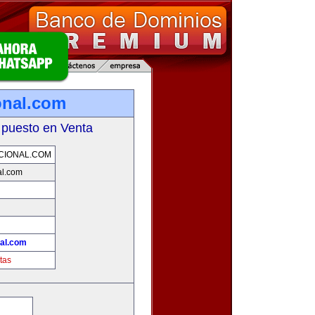
onal.com
 puesto en Venta
CIONAL.COM
al.com
!
nal.com
tas