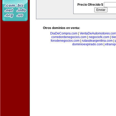
Precio Ofrecido $
Otros dominios en venta:
DiaDeCompra.com
|
VentaDeAutomotores.co
corredordenegocios.com
|
negociofx.com
|
bi
forodenegocios.com
|
rutasdeargentina.com
|
dominioexpirado.com
|
etransp