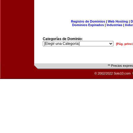
Registro de Dominios
|
Web Hosting
|
D
Dominios Expirados
|
Industrias
|
Indu
Categorías de Dominio:
[Pág. princi
** Precios expre
© 2002/2022 Solo10.com