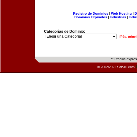
Registro de Dominios
|
Web Hosting
|
D
Dominios Expirados
|
Industrias
|
Indu
Categorías de Dominio:
[Pág. princi
** Precios expre
© 2002/2022 Solo10.com