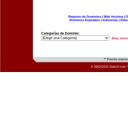
Registro de Dominios
|
Web Hosting
|
D
Dominios Expirados
|
Industrias
|
Indu
Categorías de Dominio:
[Pág. princi
** Precios expre
© 2002/2022 Solo10.com