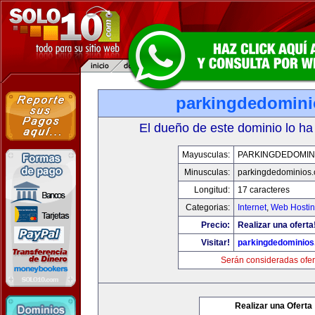
parkingdedomin
El dueño de este dominio lo ha
Mayusculas:
PARKINGDEDOMIN
Minusculas:
parkingdedominios
Longitud:
17 caracteres
Categorias:
Internet
,
Web Hostin
Precio:
Realizar una oferta
Visitar!
parkingdedominio
Serán consideradas ofer
Realizar una Oferta