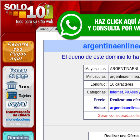
argentinaenlin
El dueño de este dominio lo ha
Mayusculas:
ARGENTINAENL
Minusculas:
argentinaenlinea
Longitud:
16 caracteres
Categorias:
Internet
,
PaÃ­ses 
Precio:
Realizar una ofer
Visitar!
argentinaenline
Serán consideradas ofer
Realizar una Oferta