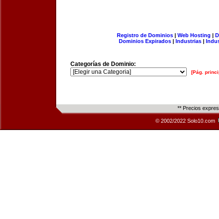
Registro de Dominios
|
Web Hosting
|
D
Dominios Expirados
|
Industrias
|
Indu
Categorías de Dominio:
[Pág. princi
** Precios expre
© 2002/2022 Solo10.com