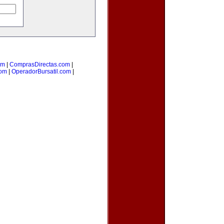
om
|
ComprasDirectas.com
|
com
|
OperadorBursatil.com
|