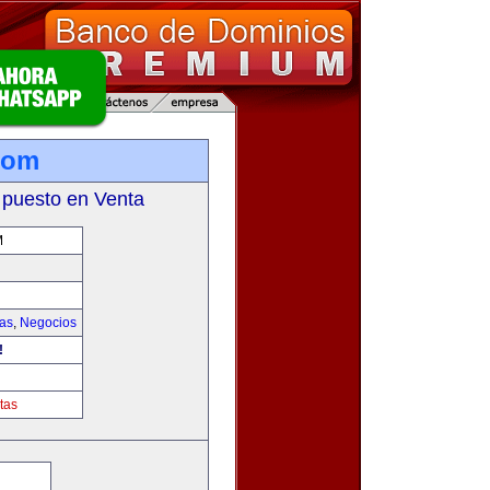
com
 puesto en Venta
M
ias
,
Negocios
!
tas