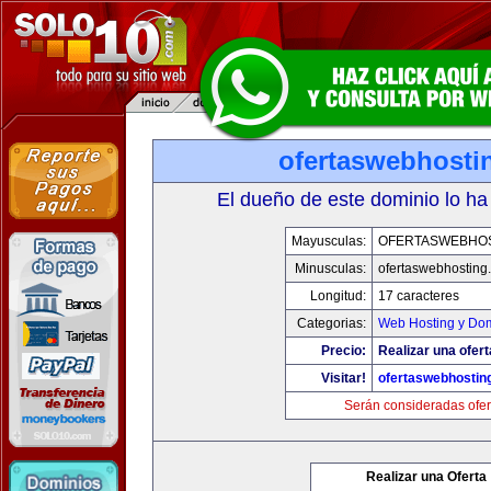
ofertaswebhosti
El dueño de este dominio lo ha
Mayusculas:
OFERTASWEBHO
Minusculas:
ofertaswebhosting
Longitud:
17 caracteres
Categorias:
Web Hosting y Do
Precio:
Realizar una ofert
Visitar!
ofertaswebhostin
Serán consideradas ofer
Realizar una Oferta