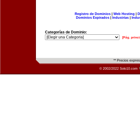
Registro de Dominios
|
Web Hosting
|
D
Dominios Expirados
|
Industrias
|
Indu
Categorías de Dominio:
[Pág. princi
** Precios expre
© 2002/2022 Solo10.com