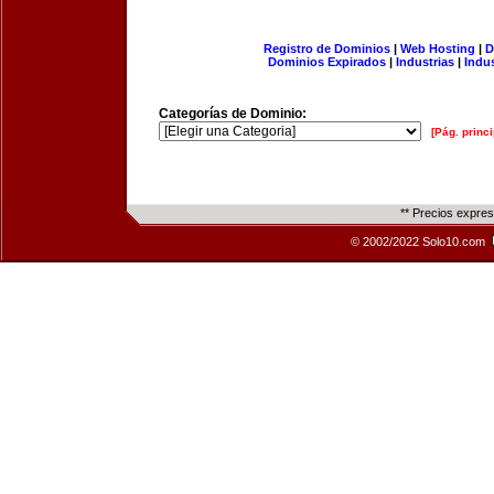
Registro de Dominios
|
Web Hosting
|
D
Dominios Expirados
|
Industrias
|
Indu
Categorías de Dominio:
[Pág. princi
** Precios expre
© 2002/2022 Solo10.com