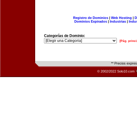
Registro de Dominios
|
Web Hosting
|
D
Dominios Expirados
|
Industrias
|
Indu
Categorías de Dominio:
[Pág. princi
** Precios expre
© 2002/2022 Solo10.com