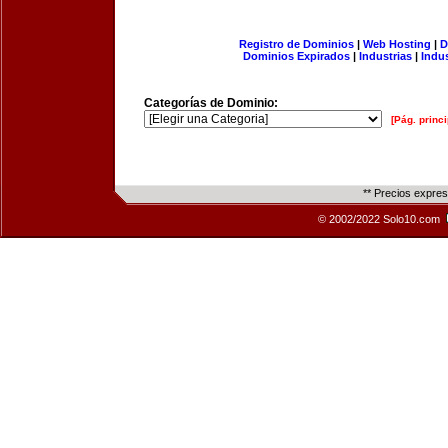
Registro de Dominios
|
Web Hosting
|
D
Dominios Expirados
|
Industrias
|
Indu
Categorías de Dominio:
[Pág. princi
** Precios expre
© 2002/2022 Solo10.com