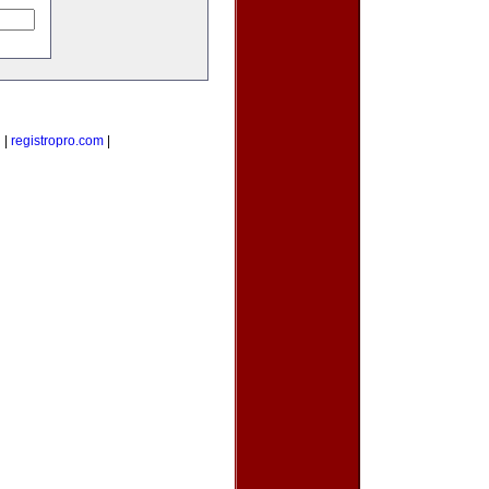
g
|
registropro.com
|