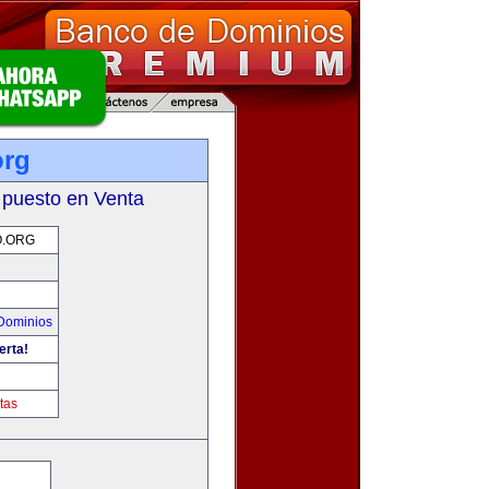
org
 puesto en Venta
O.ORG
Dominios
erta!
tas