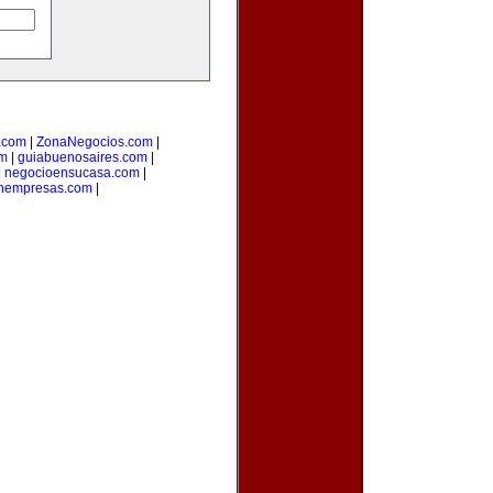
o.com
|
ZonaNegocios.com
|
om
|
guiabuenosaires.com
|
|
negocioensucasa.com
|
onempresas.com
|