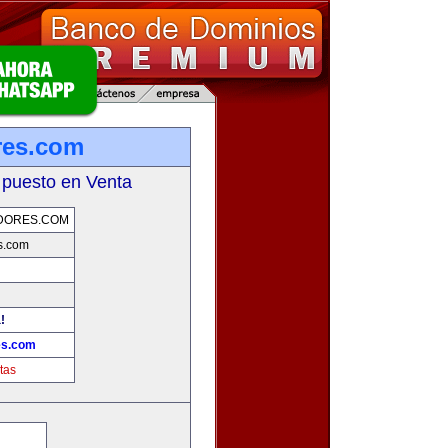
res.com
 puesto en Venta
DORES.COM
s.com
!
es.com
tas