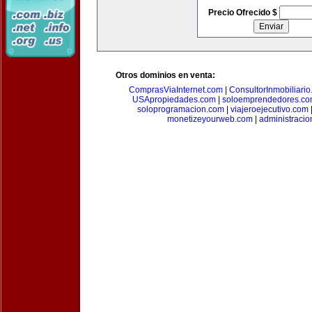
Precio Ofrecido $
Otros dominios en venta:
ComprasViaInternet.com
|
ConsultorInmobiliari
USApropiedades.com
|
soloemprendedores.c
soloprogramacion.com
|
viajeroejecutivo.com
monetizeyourweb.com
|
administraci