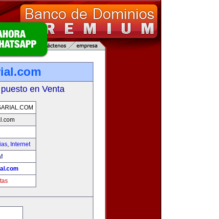
ial.com
 puesto en Venta
ARIAL.COM
l.com
ias
,
Internet
!
al.com
tas