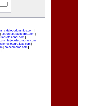
om
|
catalogodominios.com
|
|
segurosparaviajeros.com
|
ariaprofesional.com
|
.com
|
tarjetadecompras.com
|
esionesfotograficas.com
|
om
|
solocompras.com
|
|