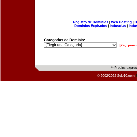
Registro de Dominios
|
Web Hosting
|
D
Dominios Expirados
|
Industrias
|
Indu
Categorías de Dominio:
[Pág. princi
** Precios expre
© 2002/2022 Solo10.com