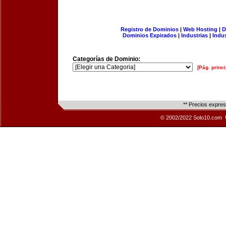
Registro de Dominios
|
Web Hosting
|
D
Dominios Expirados
|
Industrias
|
Indu
Categorías de Dominio:
[Pág. princi
** Precios expre
© 2002/2022 Solo10.com