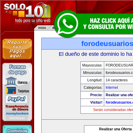
forodeusuario
El dueño de este dominio lo ha
Mayusculas:
FORODEUSUAR
Minusculas:
forodeusuarios.
Longitud:
14 caracteres
Categorias:
Internet
Precio:
Realizar una ofe
Visitar!
forodeusuarios
Serán consideradas ofer
Realizar una Oferta