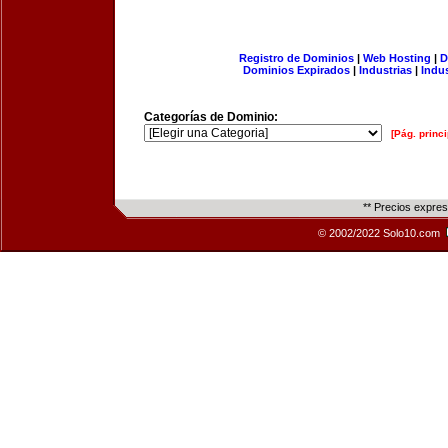
Registro de Dominios
|
Web Hosting
|
D
Dominios Expirados
|
Industrias
|
Indu
Categorías de Dominio:
[Pág. princi
** Precios expre
© 2002/2022 Solo10.com