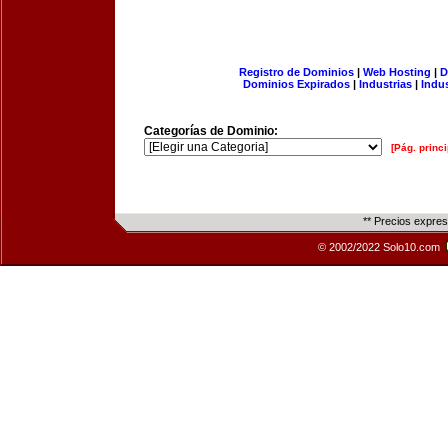
Registro de Dominios
|
Web Hosting
|
D
Dominios Expirados
|
Industrias
|
Indu
Categorías de Dominio:
[Pág. princi
** Precios expre
© 2002/2022 Solo10.com