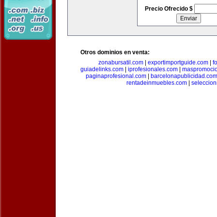
Precio Ofrecido $
Otros dominios en venta:
zonabursatil.com
|
exportimportguide.com
|
f
guiadelinks.com
|
iprofesionales.com
|
maspromoci
paginaprofesional.com
|
barcelonapublicidad.co
rentadeinmuebles.com
|
seleccio