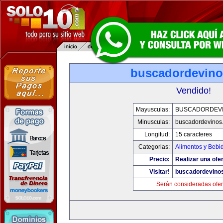
buscadordevin
Vendido!
Mayusculas:
BUSCADORDEV
Minusculas:
buscadordevinos
Longitud:
15 caracteres
Categorias:
Alimentos y Bebi
Precio:
Realizar una ofer
Visitar!
buscadordevino
Serán consideradas ofer