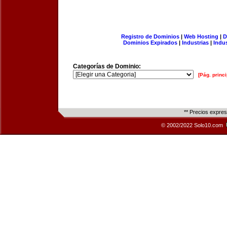
Registro de Dominios
|
Web Hosting
|
D
Dominios Expirados
|
Industrias
|
Indu
Categorías de Dominio:
[Pág. princi
** Precios expre
© 2002/2022 Solo10.com