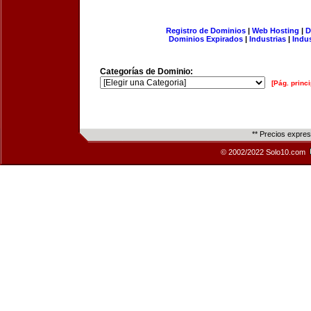
Registro de Dominios
|
Web Hosting
|
D
Dominios Expirados
|
Industrias
|
Indu
Categorías de Dominio:
[Pág. princi
** Precios expre
© 2002/2022 Solo10.com