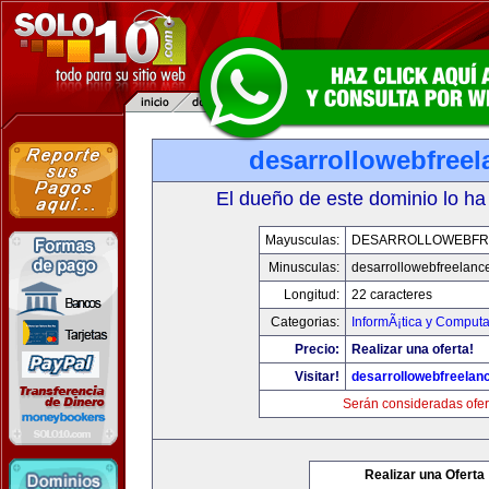
desarrollowebfree
El dueño de este dominio lo ha
Mayusculas:
DESARROLLOWEBFR
Minusculas:
desarrollowebfreelanc
Longitud:
22 caracteres
Categorias:
InformÃ¡tica y Computa
Precio:
Realizar una oferta!
Visitar!
desarrollowebfreelan
Serán consideradas ofer
Realizar una Oferta