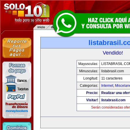
listabrasil.
Vendido!
Mayusculas:
LISTABRASIL.CO
Minusculas:
listabrasil.com
Longitud:
11 caracteres
Categorias:
Internet
,
Miscelane
Precio:
Realizar una ofer
Visitar!
listabrasil.com
Serán consideradas ofer