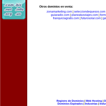
Otros dominios en venta:
zonamarketing.com
|
selecciondequesos.com
guiaradio.com
|
planeatusviajes.com
|
for
franquiciagratis.com
|
futurosolar.com
|
ge
Registro de Dominios
|
Web Hosting
|
D
Dominios Expirados
|
Industrias
|
Indu