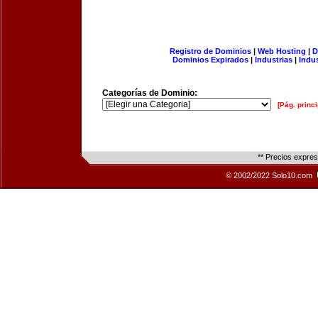
Registro de Dominios
|
Web Hosting
|
D
Dominios Expirados
|
Industrias
|
Indu
Categorías de Dominio:
[Pág. princi
** Precios expre
© 2002/2022 Solo10.com