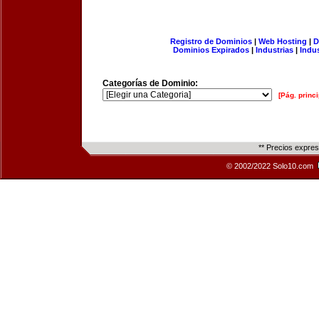
Registro de Dominios
|
Web Hosting
|
D
Dominios Expirados
|
Industrias
|
Indu
Categorías de Dominio:
[Pág. princi
** Precios expre
© 2002/2022 Solo10.com