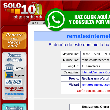
rematesinterne
El dueño de este dominio lo ha
Mayusculas:
REMATESINTERNE
Minusculas:
rematesinternet.com
Longitud:
15 caracteres
Categorias:
Internet
,
Ventas y Co
Precio:
Realizar una oferta!
Visitar!
rematesinternet.co
Serán consideradas ofer
Realizar una Oferta