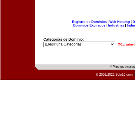
Registro de Dominios
|
Web Hosting
|
D
Dominios Expirados
|
Industrias
|
Indu
Categorías de Dominio:
[Pág. princi
** Precios expre
© 2002/2022 Solo10.com