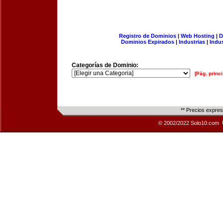
Registro de Dominios
|
Web Hosting
|
D
Dominios Expirados
|
Industrias
|
Indu
Categorías de Dominio:
[Pág. princi
** Precios expre
© 2002/2022 Solo10.com