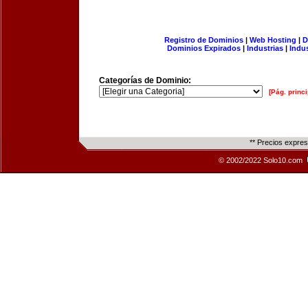
Registro de Dominios
|
Web Hosting
|
D
Dominios Expirados
|
Industrias
|
Indu
Categorías de Dominio:
[Pág. princi
** Precios expre
© 2002/2022 Solo10.com