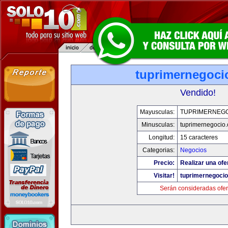
tuprimernegoci
Vendido!
Mayusculas:
TUPRIMERNEG
Minusculas:
tuprimernegocio
Longitud:
15 caracteres
Categorias:
Negocios
Precio:
Realizar una ofe
Visitar!
tuprimernegoci
Serán consideradas ofer