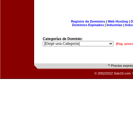
Registro de Dominios
|
Web Hosting
|
D
Dominios Expirados
|
Industrias
|
Indu
Categorías de Dominio:
[Pág. princi
** Precios expre
© 2002/2022 Solo10.com