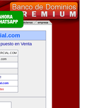
ial.com
 puesto en Venta
RCIAL.COM
l.com
!
al.com
tas