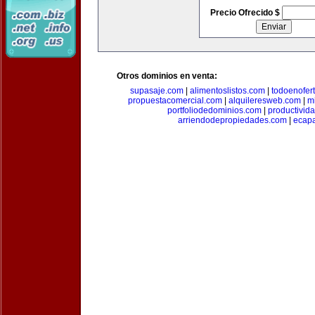
Precio Ofrecido $
Otros dominios en venta:
supasaje.com
|
alimentoslistos.com
|
todoenofer
propuestacomercial.com
|
alquileresweb.com
|
m
portfoliodedominios.com
|
productivid
arriendodepropiedades.com
|
ecapa