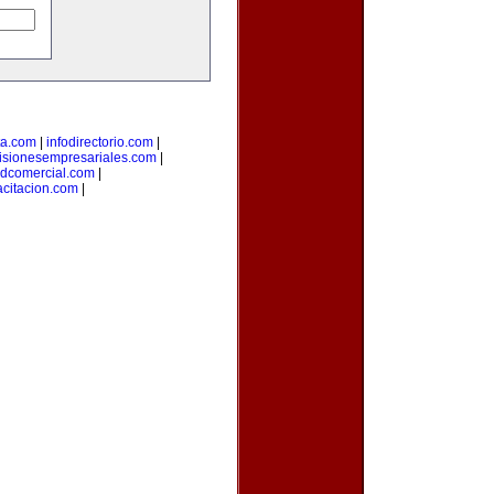
ta.com
|
infodirectorio.com
|
isionesempresariales.com
|
adcomercial.com
|
citacion.com
|