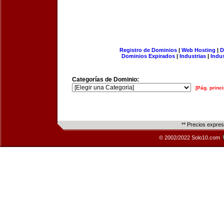
Registro de Dominios
|
Web Hosting
|
D
Dominios Expirados
|
Industrias
|
Indu
Categorías de Dominio:
[Pág. princi
** Precios expre
© 2002/2022 Solo10.com