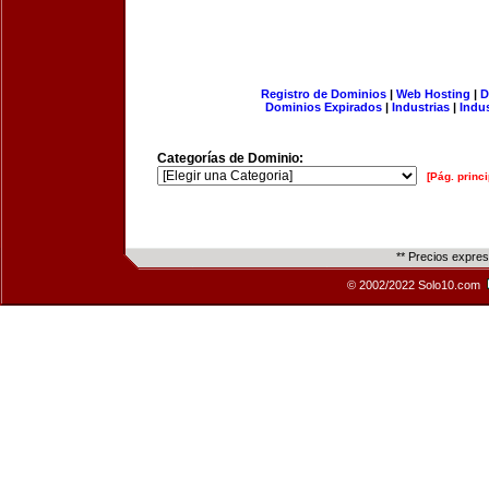
Registro de Dominios
|
Web Hosting
|
D
Dominios Expirados
|
Industrias
|
Indu
Categorías de Dominio:
[Pág. princi
** Precios expre
© 2002/2022 Solo10.com