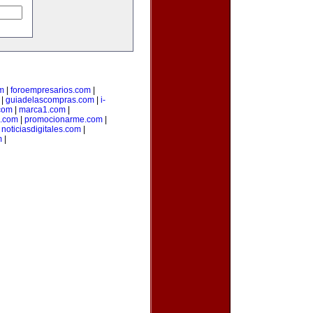
m
|
foroempresarios.com
|
|
guiadelascompras.com
|
i-
.com
|
marca1.com
|
s.com
|
promocionarme.com
|
|
noticiasdigitales.com
|
m
|