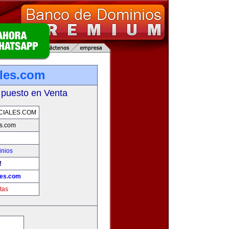
les.com
 puesto en Venta
IALES.COM
s.com
inios
!
es.com
tas