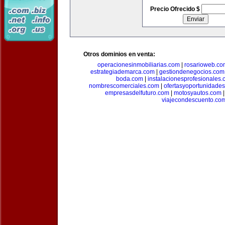
Precio Ofrecido $
Otros dominios en venta:
operacionesinmobiliarias.com
|
rosarioweb.co
estrategiademarca.com
|
gestiondenegocios.com
boda.com
|
instalacionesprofesionales
nombrescomerciales.com
|
ofertasyoportunidade
empresasdelfuturo.com
|
motosyautos.com
viajecondescuento.co