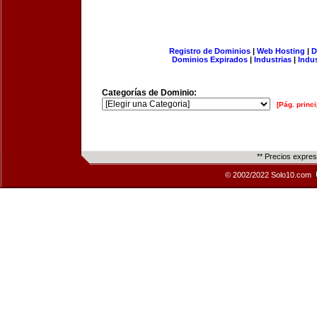
Registro de Dominios
|
Web Hosting
|
D
Dominios Expirados
|
Industrias
|
Indu
Categorías de Dominio:
[Pág. princi
** Precios expre
© 2002/2022 Solo10.com