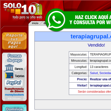
terapiagrupal
Vendido!
Mayusculas:
TERAPIAGRUP
Minusculas:
terapiagrupal.
Longitud:
13 caracteres
Categorias:
Salud
,
Socieda
Precio:
Realizar una of
Visitar!
terapiagrupal
Serán consideradas ofer