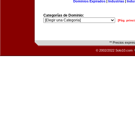
Dominios Expirados
|
Industrias
|
Indu
Categorías de Dominio:
[Pág. princi
** Precios expre
© 2002/2022 Solo10.com