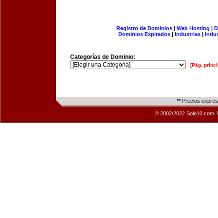
Registro de Dominios
|
Web Hosting
|
D
Dominios Expirados
|
Industrias
|
Indu
Categorías de Dominio:
[Pág. princi
** Precios expre
© 2002/2022 Solo10.com