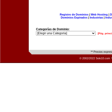
Registro de Dominios
|
Web Hosting
|
D
Dominios Expirados
|
Industrias
|
Indu
Categorías de Dominio:
[Pág. princi
** Precios expre
© 2002/2022 Solo10.com