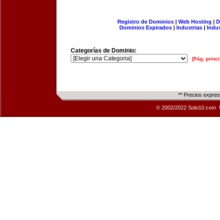
Registro de Dominios
|
Web Hosting
|
D
Dominios Expirados
|
Industrias
|
Indu
Categorías de Dominio:
[Pág. princi
** Precios expre
© 2002/2022 Solo10.com