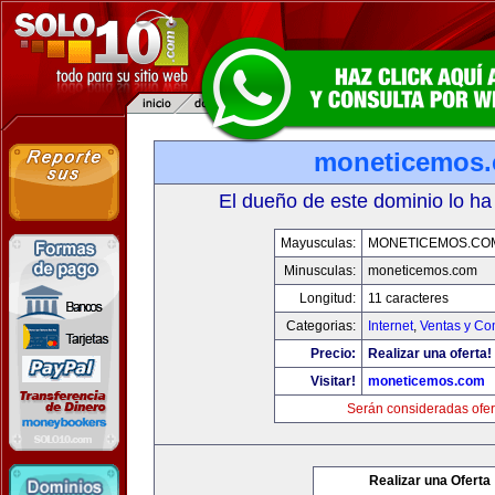
moneticemos
El dueño de este dominio lo ha
Mayusculas:
MONETICEMOS.CO
Minusculas:
moneticemos.com
Longitud:
11 caracteres
Categorias:
Internet
,
Ventas y Co
Precio:
Realizar una oferta!
Visitar!
moneticemos.com
Serán consideradas ofer
Realizar una Oferta