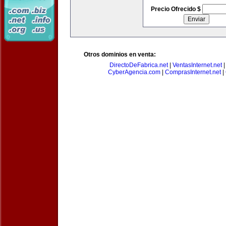
Precio Ofrecido $
Otros dominios en venta:
DirectoDeFabrica.net
|
VentasInternet.net
CyberAgencia.com
|
ComprasInternet.net
|