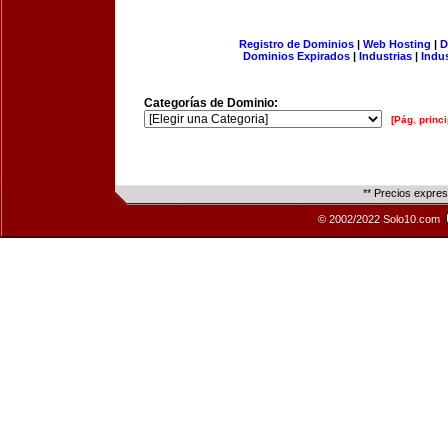
Registro de Dominios
|
Web Hosting
|
D
Dominios Expirados
|
Industrias
|
Indu
Categorías de Dominio:
[Pág. princi
** Precios expre
© 2002/2022 Solo10.com