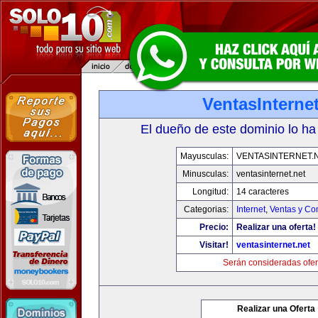
VentasInternet
El dueño de este dominio lo ha
Mayusculas:
VENTASINTERNET.
Minusculas:
ventasinternet.net
Longitud:
14 caracteres
Categorias:
Internet
,
Ventas y Co
Precio:
Realizar una oferta!
Visitar!
ventasinternet.net
Serán consideradas ofer
Realizar una Oferta