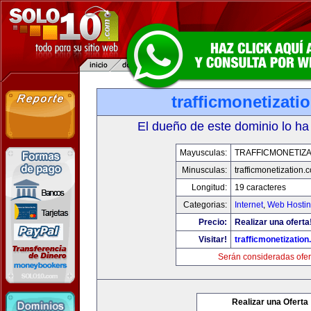
trafficmonetizati
El dueño de este dominio lo ha
Mayusculas:
TRAFFICMONETIZA
Minusculas:
trafficmonetization.
Longitud:
19 caracteres
Categorias:
Internet
,
Web Hostin
Precio:
Realizar una oferta
Visitar!
trafficmonetization
Serán consideradas ofer
Realizar una Oferta