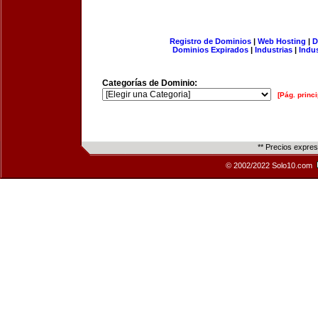
Registro de Dominios
|
Web Hosting
|
D
Dominios Expirados
|
Industrias
|
Indu
Categorías de Dominio:
[Pág. princi
** Precios expre
© 2002/2022 Solo10.com