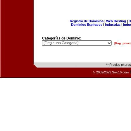
Registro de Dominios
|
Web Hosting
|
D
Dominios Expirados
|
Industrias
|
Indu
Categorías de Dominio:
[Pág. princi
** Precios expre
© 2002/2022 Solo10.com